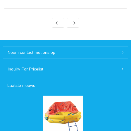
Neem contact met ons op
Inquiry For Pricelist
Laatste nieuws